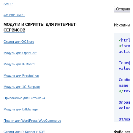
SMPP
Для PHP (SMPP)
МОДУЛИ И СКРИПТЫ ДЛЯ ИНТЕРНЕТ-
Исходный
СЕРВИСОВ
<
html
>
Скрипт для OCStore
<
form 
action
Модуль для OpenCart
Телефо
Модуль для IP.Board
value
=
Модуль для Prestashop
Сообще
name
=
Модуль для 1С-Битрикс
</
text
Приложение для Битрикс24
Оправи
value
=
Модуль для BillManager
Отложи
Плагин для WordPress WooCommerce
value
=
Файл send
Скрипт для R-Keeper (UCS)