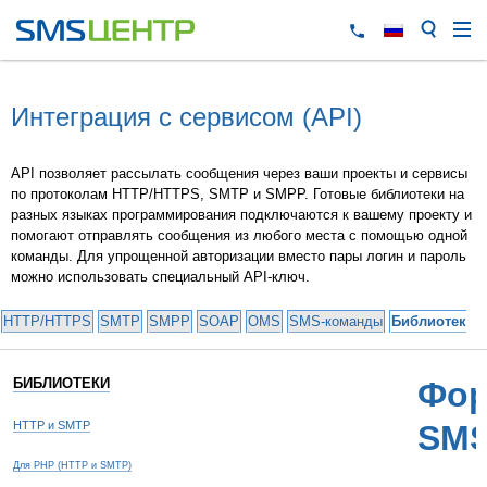
Интеграция с сервисом (API)
API позволяет рассылать сообщения через ваши проекты и сервисы
по протоколам HTTP/HTTPS, SMTP и SMPP. Готовые библиотеки на
разных языках программирования подключаются к вашему проекту и
помогают отправлять сообщения из любого места с помощью одной
команды. Для упрощенной авторизации вместо пары логин и пароль
можно использовать специальный API-ключ.
HTTP/HTTPS
SMTP
SMPP
SOAP
OMS
SMS-команды
Библиотеки 
БИБЛИОТЕКИ
Фор
HTTP и SMTP
SMS
Для PHP (HTTP и SMTP)