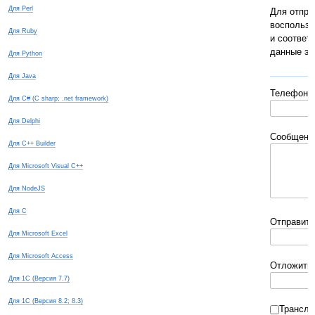
Для Perl
Для отпра
воспольз
Для Ruby
и соответ
данные эт
Для Python
Для Java
Телефон
Для C# (C sharp; .net framework)
Для Delphi
Сообщени
Для C++ Builder
Для Microsoft Visual C++
Для NodeJS
Для С
Отправит
Для Microsoft Excel
Для Microsoft Access
Отложить
Для 1С (Версия 7.7)
Для 1С (Версия 8.2; 8.3)
Трансл