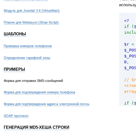
<
input
использу
name
=
"
Модуль для Joomla! 3.6 (VirtueMart)
<
input
<?
Flash 
Плагин для Webasyst (Shop-Script)
if (
$_
inclu
<
input
ШАБЛОНЫ
value
=
$r
=
s
</
form
Проверка номеров телефонов
$_POST
</
html
$_POST
Определение тарифной зоны
0
,
$_POST
ПРИМЕРЫ
// $r 
Форма для отправки SMS-сообщений
<стоим
array(
Форма для подтверждения номера телефона
if (
$r
Форма для подтверждения адреса электронной почты
echo
"
else
SOAP протокол
echo
"
}
ГЕНЕРАЦИЯ MD5-ХЕША СТРОКИ
?>