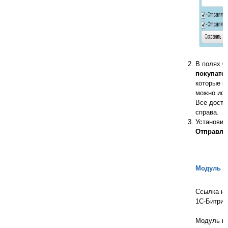
В полях
С
покупате
которые б
можно исп
Все досту
справа.
Установит
Отправля
Модуль д
Ссылка н
1С-Битрикс
Модуль по