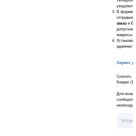
телефон, 
уведомлен
В форме
отправки 
заказ
и
Ст
допускает
макросы у
Установит
администр
Скрипт дл
Скачать
о
Keeper (12
Для возмо
сообщений
необходим
https: