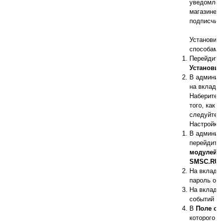
уведомлен
магазине,
подписчик
Установит
способами
Перейдите
Установи
В админис
на вкладк
Наберите 
того, как
следуйте 
Настройка
В админис
перейдите
модулей
и
SMSC.RU:
На вклад
пароль от
На вклад
событий (
В
Поле о
которого 