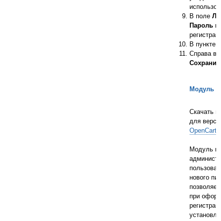
использов
В поле
Ло
Пароль н
регистрац
В пункте
Справа в 
Сохранит
Модуль д
Скачать м
для верси
OpenCart 3
Модуль по
администр
пользоват
нового пи
позволяет
при оформ
регистрац
установле