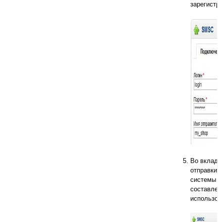
зарегистр
Во вклад
отправки 
системы и
составлен
использов