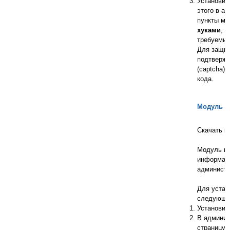
Установит
этого в а
пункты м
хуками
, 
требуемы
Для защит
подтвержд
(captcha)
кода.
Модуль д
Скачать 
Модуль по
информаци
администр
Для устан
следующи
Установит
В админис
страницу