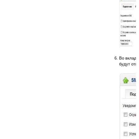
Во вклад
будут отп