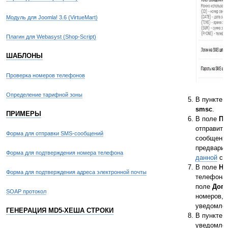
Модуль для Joomla! 3.6 (VirtueMart)
Плагин для Webasyst (Shop-Script)
ШАБЛОНЫ
Проверка номеров телефонов
Определение тарифной зоны
В пункте
smsc
.
ПРИМЕРЫ
В поле
Пс
отправител
Форма для отправки SMS-сообщений
сообщения
предвари
Форма для подтверждения номера телефона
данной
стр
В поле
Но
Форма для подтверждения адреса электронной почты
телефона 
поле
Доп
SOAP протокол
номеров, 
уведомлен
ГЕНЕРАЦИЯ MD5-ХЕША СТРОКИ
В пункте
уведомлен