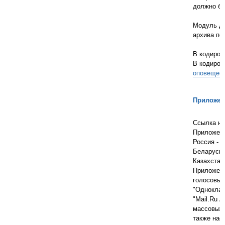
должно бы
Модуль д
архива пе
В кодиро
В кодиро
оповещен
Приложен
Ссылка на
Приложени
Россия -
О
Беларусь 
Казахстан
Приложени
голосовых
"Одноклас
"Mail.Ru А
массовых 
также нас