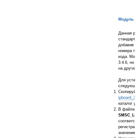
Модуль дл
Данная ра
стандартн
добавив в
номера те
кода. Мод
3.4.6, но
на других
Для устан
следующи
Скопируй
ipboard_3.
каталог у
В файле
SMSC_LO
соответст
регистраци
значение
u