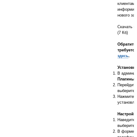
клиентам 
информиро
нового зак
Скачать п
(7 Кб)
Обратите
требуетс
здесь
.
Установка
В админис
Плагины
и
Перейдите
выберите 
Нажмите
установле
Настройк
Наведите 
выберите
В форме