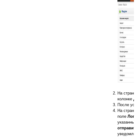
На стран
колонке
Д
После уст
На страни
поле
Логи
указанные
отправит
уведомле