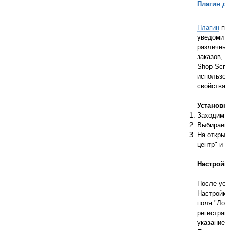
Плагин дл
Плагин
поз
уведомите
различных
заказов, 
Shop-Scri
использов
свойства т
Установка
Заходим в
Выбираем 
На открыв
центр" и 
Настройка
После уст
Настройки
поля "Лог
регистрац
указание 