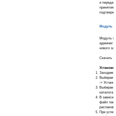
и передат
принятия 
подтвержд
Модуль дл
Модуль по
администр
нового зак
Скачать 
Установк
Заходим в
Выбираем 
-> Установ
Выбираем 
каталога.
В зависим
файл паке
распакова
При успеш