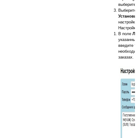
выберите 
Выберите 
Установи
настройка
Настройка
В поле
Ло
указанные
введите т
необходим
заказах.