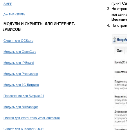
пункт
Сис
SMPP
На стран
магазина 
Для PHP (SMPP)
Изменить
МОДУЛИ И СКРИПТЫ ДЛЯ ИНТЕРНЕТ-
На стран
СЕРВИСОВ
Скрипт для OCStore
Модуль для OpenCart
Модуль для IP.Board
Модуль для Prestashop
Модуль для 1С-Битрикс
Приложение для Битрикс24
Модуль для BillManager
Плагин для WordPress WooCommerce
Скрипт для R-Keeper (UCS)