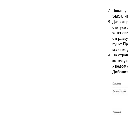
После уст
SMSC
наж
Для отпра
статуса з
установит
отправку 
пункт
Про
колонке
Д
На стран
затем уст
Уведомит
Добавить