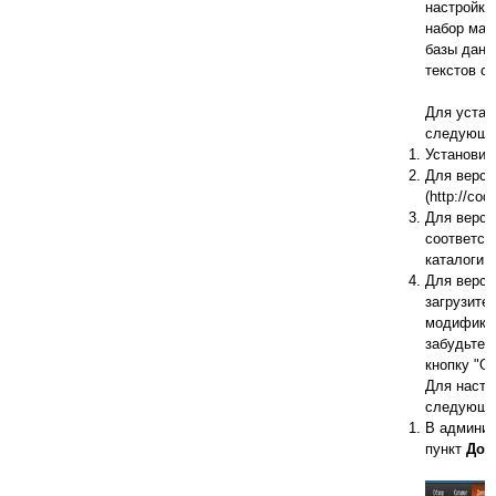
настройке
набор мак
базы данн
текстов с
Для устан
следующи
Установит
Для верси
(http://co
Для верси
соответст
каталоги.
Для верси
загрузите
модификац
забудьте 
кнопку "О
Для настр
следующи
В админис
пункт
Доп