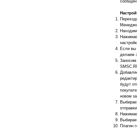
сообщение
Настройк
Переходим
Менеджер 
Находим п
Нажимаем 
настройки
Если вы е
делаем эт
Заносим д
SMSC.RU -
Добавляем
редактиру
будут отп
покупател
новом зак
Выбираем 
отправки 
Нажимаем 
Выбираем 
Плагин гот