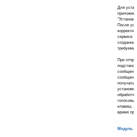
Для устан
приложени
"Установи
После уст
корректны
сервисе (л
созданный
требуемые
При отпра
подстанов
сообщения
сообщения
получать 
установке
обработчи
голосовых
клавиш, н
время про
Модуль дл