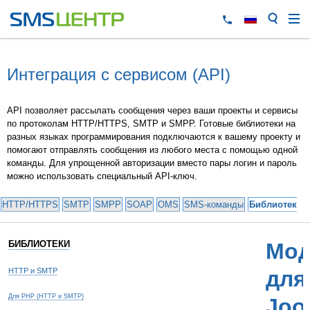
Интеграция с сервисом (API)
API позволяет рассылать сообщения через ваши проекты и сервисы
по протоколам HTTP/HTTPS, SMTP и SMPP. Готовые библиотеки на
разных языках программирования подключаются к вашему проекту и
помогают отправлять сообщения из любого места с помощью одной
команды. Для упрощенной авторизации вместо пары логин и пароль
можно использовать специальный API-ключ.
HTTP/HTTPS
SMTP
SMPP
SOAP
OMS
SMS-команды
Библиотеки 
БИБЛИОТЕКИ
Мод
HTTP и SMTP
для
Для PHP (HTTP и SMTP)
Joo