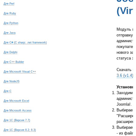
Для Perl
(Vir
Для Ruby
Для Python
Модуль по
Для Java
отправку
администр
Для C# (C sharp; .net framework)
покупател
нового за
Для Delphi
статуса за
Для C++ Builder
Скачать 
Для Microsoft Visual C++
3.6 (v1.4)
(
Для NodeJS
Установк
Для С
Заходим в
администр
Для Microsoft Excel
Joomla!.
Выбираем
Для Microsoft Access
"Расширен
Для 1С (Версия 7.7)
расширени
Выбираем 
Для 1С (Версия 8.2; 8.3)
- из файла