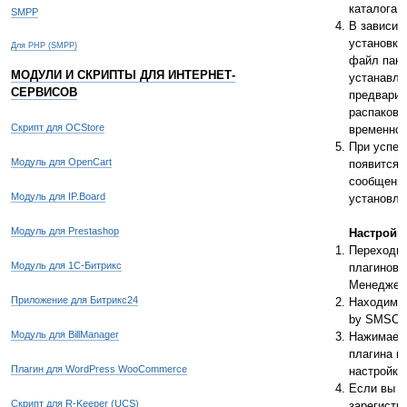
каталога.
SMPP
В зависим
установки
Для PHP (SMPP)
файл паке
МОДУЛИ И СКРИПТЫ ДЛЯ ИНТЕРНЕТ-
устанавл
СЕРВИСОВ
предварит
распакова
Скрипт для OCStore
временной
При успеш
Модуль для OpenCart
появится 
сообщение
Модуль для IP.Board
установле
Модуль для Prestashop
Настройк
Переходи
Модуль для 1С-Битрикс
плагинов 
Менеджер 
Приложение для Битрикс24
Находим п
by SMSC.
Модуль для BillManager
Нажимаем 
плагина и
Плагин для WordPress WooCommerce
настройки
Если вы е
Скрипт для R-Keeper (UCS)
зарегистр