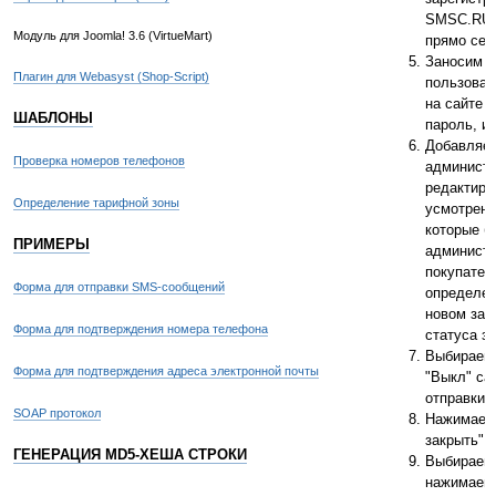
SMSC.RU -
Модуль для Joomla! 3.6 (VirtueMart)
прямо сей
Заносим 
Плагин для Webasyst (Shop-Script)
пользоват
на сайте 
ШАБЛОНЫ
пароль, и
Добавляе
Проверка номеров телефонов
администр
редактиру
Определение тарифной зоны
усмотрени
которые б
ПРИМЕРЫ
администр
покупател
Форма для отправки SMS-сообщений
определен
новом зак
Форма для подтверждения номера телефона
статуса за
Выбираем 
Форма для подтверждения адреса электронной почты
"Выкл" са
отправки 
SOAP протокол
Нажимаем 
закрыть".
ГЕНЕРАЦИЯ MD5-ХЕША СТРОКИ
Выбираем 
нажимаем 