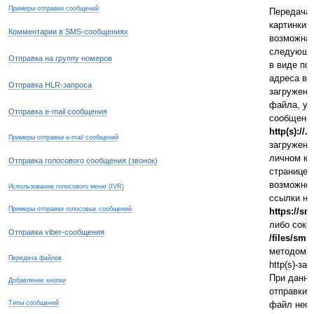
Примеры отправки сообщений
Передача 
картинки 
Комментарии в SMS-сообщениях
возможна 
следующи
Отправка на группу номеров
в виде пол
адреса вн
Отправка HLR-запроса
загруженн
файла, ук
Отправка e-mail сообщения
сообщени
http(s)://..
Примеры отправки e-mail сообщений
загруженн
личном ка
Отправка голосового сообщения (звонок)
странице "
возможно 
Использование голосового меню (IVR)
ссылки на
Примеры отправки голосовых сообщений
https://sm
либо сок
Отправка viber-сообщения
/files/sms/
методом 
Передача файлов
http(s)-за
При данно
Добавление кнопки
отправки 
Типы сообщений
файл нео