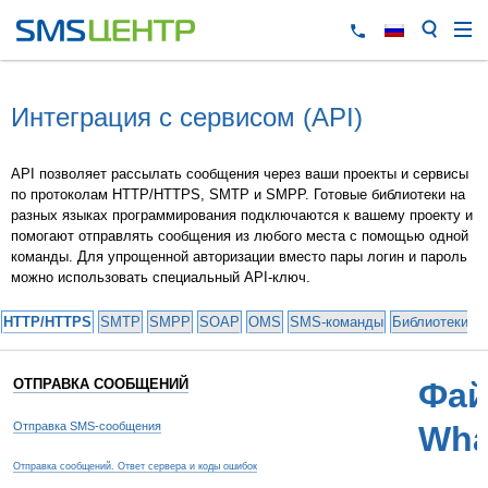
Интеграция с сервисом (API)
API позволяет рассылать сообщения через ваши проекты и сервисы
по протоколам HTTP/HTTPS, SMTP и SMPP. Готовые библиотеки на
разных языках программирования подключаются к вашему проекту и
помогают отправлять сообщения из любого места с помощью одной
команды. Для упрощенной авторизации вместо пары логин и пароль
можно использовать специальный API-ключ.
HTTP/HTTPS
SMTP
SMPP
SOAP
OMS
SMS-команды
Библиотеки и
ОТПРАВКА СООБЩЕНИЙ
Фай
Отправка SMS-сообщения
Wha
Отправка сообщений. Ответ сервера и коды ошибок