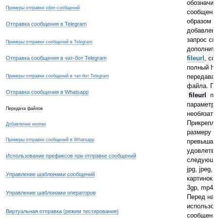
обозначит
Примеры отправки viber-сообщений
сообщени
образом в
Отправка сообщения в Telegram
добавление
запрос сп
Примеры отправки сообщений в Telegram
дополните
fileurl
, со
Отправка сообщения в чат-бот Telegram
полный htt
передавае
Примеры отправки сообщений в чат-бот Telegram
файла. Пр
Отправка сообщения в Whatsapp
fileurl
пе
параметр
Передача файлов
необязате
Прикрепл
Добавление кнопки
размеру н
Примеры отправки сообщений в Whatsapp
превышать
удовлетво
Использование префиксов при отправке сообщений
следующи
jpg, jpeg, 
Управление шаблонами сообщений
картинок;
3gp, mp4 
Управление шаблонами операторов
Перед на
использов
Виртуальная отправка (режим тестирования)
сообщений