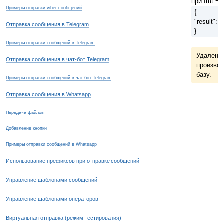
при fmt = 
Примеры отправки viber-сообщений
{
"result": 
Отправка сообщения в Telegram
}
Примеры отправки сообщений в Telegram
Удалени
Отправка сообщения в чат-бот Telegram
производ
базу.
Примеры отправки сообщений в чат-бот Telegram
Отправка сообщения в Whatsapp
Передача файлов
Добавление кнопки
Примеры отправки сообщений в Whatsapp
Использование префиксов при отправке сообщений
Управление шаблонами сообщений
Управление шаблонами операторов
Виртуальная отправка (режим тестирования)