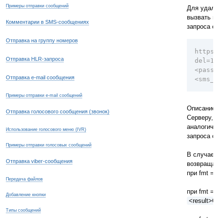
Примеры отправки сообщений
Для удале
вызвать м
Комментарии в SMS-сообщениях
запроса с
Отправка на группу номеров
https:
Отправка HLR-запроса
del=1&
<passw
Отправка e-mail сообщения
<sms_i
Примеры отправки e-mail сообщений
Описание 
Отправка голосового сообщения (звонок)
Серверу, 
аналогичн
Использование голосового меню (IVR)
запроса с
Примеры отправки голосовых сообщений
В случае 
Отправка viber-сообщения
возвращае
при fmt = 
Передача файлов
при fmt = 
Добавление кнопки
<result>O
Типы сообщений