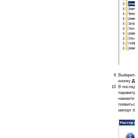
Выберите 
кнопку
Да
В последу
параметры
нажмите 
появиться
импорт бы