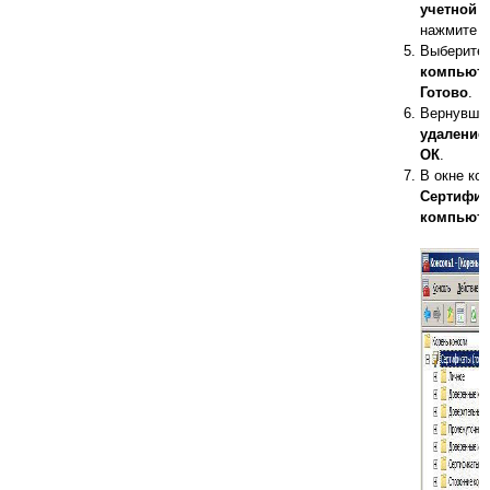
учетной 
нажмите
Д
Выберите
компьют
Готово
.
Вернувши
удаление
ОК
.
В окне ко
Сертифик
компьюте