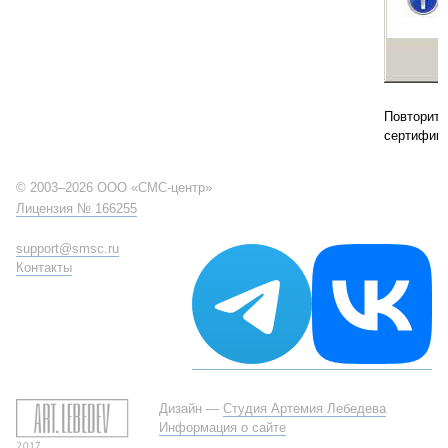
Повторите
сертифика
© 2003–2026 ООО «СМС-центр»
Лицензия № 166255
support@smsc.ru
Контакты
Дизайн —
Студия Артемия Лебедева
Информация о сайте