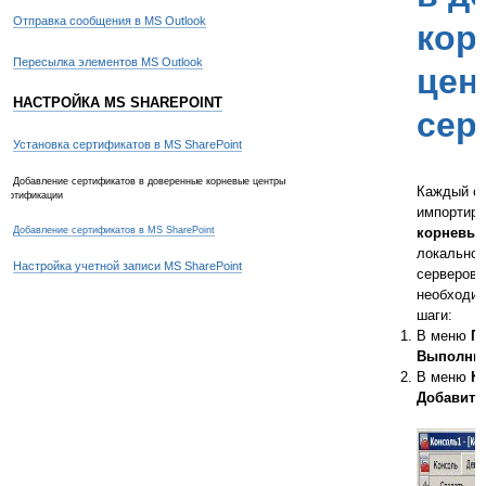
Отправка сообщения в MS Outlook
кор
Пересылка элементов MS Outlook
цен
НАСТРОЙКА MS SHAREPOINT
сер
Установка сертификатов в MS SharePoint
Добавление сертификатов в доверенные корневые центры
Каждый с
сертификации
импортиро
Добавление сертификатов в MS SharePoint
корневые
локальног
Настройка учетной записи MS SharePoint
серверов 
необходи
шаги:
В меню
П
Выполни
В меню
К
Добавить