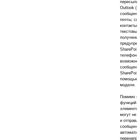
пересылка
Outlook (
сообщения
почты, со
контакты) 
текстовых
получение
предупреж
SharePoin
телефоны
возможнос
сообщения
SharePoin
помощью 
модели.
Помимо э
функций п
элементов
могут не 
и отправл
сообщения 
автоматич
перенапра