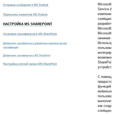
Microsoft 
Отправка сообщения в MS Outlook
Service (
компонент
Пересылка элементов MS Outlook
сообщени
разработа
НАСТРОЙКА MS SHAREPOINT
Microsoft 
Microsoft 
Установка сертификатов в MS SharePoint
начиная с
Использу
Добавление сертификатов в доверенные корневые центры
пользоват
сертификации
интегриро
Добавление сертификатов в MS SharePoint
возможнос
SharePoin
Настройка учетной записи MS SharePoint
устройств
С помощь
предоста
функций 
мобильны
пользоват
выполнять
как созда
сообщений