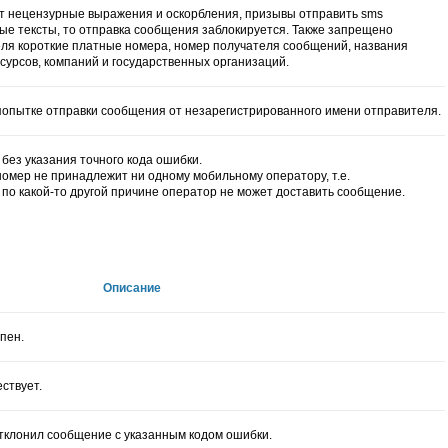
т нецензурные выражения и оскорбления, призывы отправить sms
ые тексты, то отправка сообщения заблокируется. Также запрещено
теля короткие платные номера, номер получателя сообщений, названия
сурсов, компаний и государственных организаций.
попытке отправки сообщения от незарегистрированного имени отправителя.
без указания точного кода ошибки.
 номер не принадлежит ни одному мобильному оператору, т.е.
по какой-то другой причине оператор не может доставить сообщение.
Описание
пен.
ствует.
тклонил сообщение с указанным кодом ошибки.