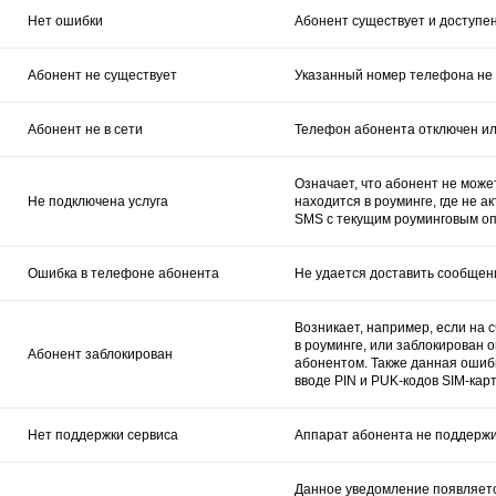
Нет ошибки
Абонент существует и доступен
Абонент не существует
Указанный номер телефона не 
Абонент не в сети
Телефон абонента отключен ил
Означает, что абонент не може
Не подключена услуга
находится в роуминге, где не 
SMS с текущим роуминговым оп
Ошибка в телефоне абонента
Не удается доставить сообщен
Возникает, например, если на 
в роуминге, или заблокирован
Абонент заблокирован
абонентом. Также данная ошиб
вводе PIN и PUK-кодов SIM-кар
Нет поддержки сервиса
Аппарат абонента не поддержив
Данное уведомление появляетс