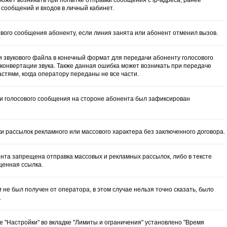
 сообщений и входов в личный кабинет.
вого сообщения абоненту, если линия занята или абонент отменил вызов.
и звукового файла в конечный формат для передачи абоненту голосового
онвертации звука. Также данная ошибка может возникать при передаче
тями, когда оператору переданы не все части.
ки голосового сообщения на стороне абонента был зафиксирован
и рассылок рекламного или массового характера без заключенного договора.
ента запрещена отправка массовых и рекламных рассылок, либо в тексте
щенная ссылка.
и не был получен от оператора, в этом случае нельзя точно сказать, было
.
те "Настройки" во вкладке "Лимиты и ограничения" установлено "Время