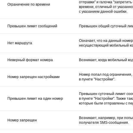
отправки" и галочка "запретит
Ограничение по времени
времени, отличный от указанно
с указанием данной ошибки.
Превышен лимит сообщений
Превышен общий суточный лими
Означает, что на данный номе
Нет маршрута
несуществующий мобильный код
Неверный формат номера
Возникает, когда мобильный ко
Номер попал под ограничения,
Номер запрещен настройками
в пункте "Настройки".
Превышен суточный лимит сооб
Превышен лимит на один номер
в пункте "Настройки". Также т
которые были отправлены с пе
Возникает, например, при поп
Номер запрещен
получателя SMS-сообщения.