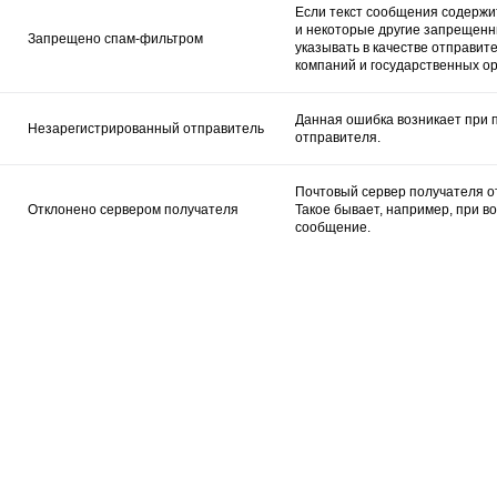
Если текст сообщения содержи
и некоторые другие запрещенн
Запрещено спам-фильтром
указывать в качестве отправит
компаний и государственных о
Данная ошибка возникает при 
Незарегистрированный отправитель
отправителя.
Почтовый сервер получателя о
Отклонено сервером получателя
Такое бывает, например, при в
сообщение.