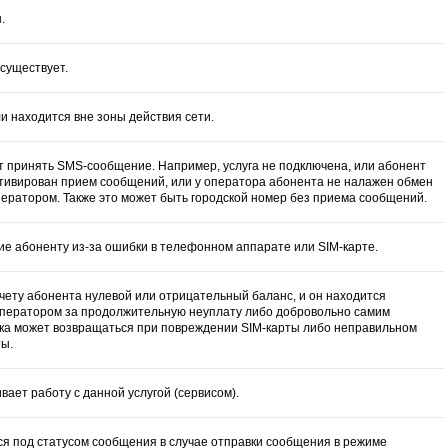
.
существует.
и находится вне зоны действия сети.
т принять SMS-сообщение. Например, услуга не подключена, или абонент
активирован прием сообщений, или у оператора абонента не налажен обмен
ератором. Также это может быть городской номер без приема сообщений.
ие абоненту из-за ошибки в телефонном аппарате или SIM-карте.
счету абонента нулевой или отрицательный баланс, и он находится
 оператором за продолжительную неуплату либо добровольно самим
ка может возвращаться при повреждении SIM-карты либо неправильном
ты.
ает работу с данной услугой (сервисом).
я под статусом сообщения в случае отправки сообщения в режиме