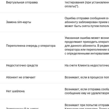
Виртуальная отправка
тестирования (при установленн
оплаты)").
Ошибка отправки сообщения в 
Замена sim-карты
абоненту заблокирован прием 
может быть снята путем пополн
Указанная ошибка может возник
продолжают приходить операт
Переполнена очередь у оператора
для данного абонента. В редки
оператора или переполнении о
с определенными интервалами 
Недостаточно средств
На счете Клиента недостаточн
Абонент не отвечает
Возникает, если в процессе поп
Возникает, если отправка соо
Нет шаблона
сообщение ему не удовлетворя
Возникает при попытке отправк
Запрещенный ip-адрес
Клиентом для отправки. Также 