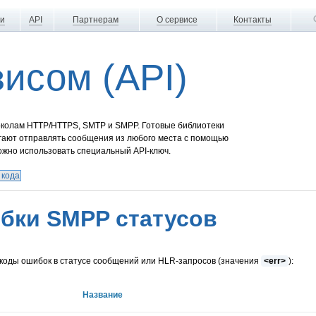
ги
API
Партнерам
О сервисе
Контакты
висом (API)
околам HTTP/HTTPS, SMTP и SMPP. Готовые библиотеки
гают отправлять сообщения из любого места с помощью
ожно использовать специальный API-ключ.
 кода
бки SMPP статусов
коды ошибок в статусе сообщений или HLR-запросов (значения
<err>
):
Название