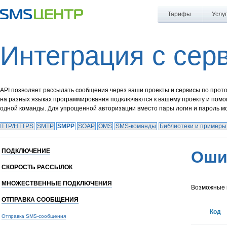
Тарифы
Услу
Интеграция с сер
API позволяет рассылать сообщения через ваши проекты и сервисы по прот
на разных языках программирования подключаются к вашему проекту и помо
одной команды. Для упрощенной авторизации вместо пары логин и пароль м
HTTP/HTTPS
SMTP
SMPP
SOAP
OMS
SMS-команды
Библиотеки и примеры
ПОДКЛЮЧЕНИЕ
Оши
СКОРОСТЬ РАССЫЛОК
МНОЖЕСТВЕННЫЕ ПОДКЛЮЧЕНИЯ
Возможные 
ОТПРАВКА СООБЩЕНИЯ
Код
Отправка SMS-сообщения