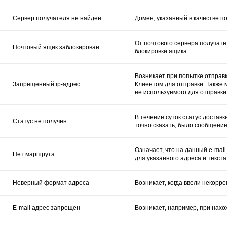
Сервер получателя не найден
Домен, указанный в качестве по
От почтового сервера получат
Почтовый ящик заблокирован
блокировки ящика.
Возникает при попытке отправк
Запрещенный ip-адрес
Клиентом для отправки. Также 
не используемого для отправки
В течение суток статус доставк
Статус не получен
точно сказать, было сообщение
Означает, что на данный e-mai
Нет маршрута
для указанного адреса и текста
Неверный формат адреса
Возникает, когда ввели некорр
E-mail адрес запрещен
Возникает, например, при нахож