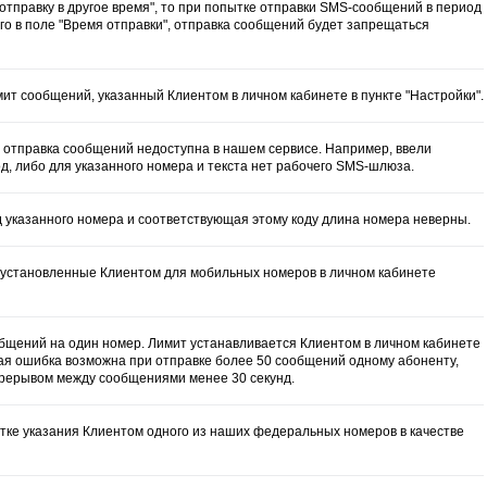
ь отправку в другое время", то при попытке отправки SMS-сообщений в период
го в поле "Время отправки", отправка сообщений будет запрещаться
т сообщений, указанный Клиентом в личном кабинете в пункте "Настройки".
р отправка сообщений недоступна в нашем сервисе. Например, ввели
, либо для указанного номера и текста нет рабочего SMS-шлюза.
д указанного номера и соответствующая этому коду длина номера неверны.
 установленные Клиентом для мобильных номеров в личном кабинете
щений на один номер. Лимит устанавливается Клиентом в личном кабинете
акая ошибка возможна при отправке более 50 сообщений одному абоненту,
рерывом между сообщениями менее 30 секунд.
ытке указания Клиентом одного из наших федеральных номеров в качестве