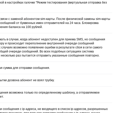
ой в настройках галочке "Режим тестирования (виртуальная отправка без
связи с заменой абонентом sim-карты. После физической замены sim-карты
сообщений от буквенных имен отправителей на 24 часа. Блокировка
ения баланса на 100 рублей.
ать в случае, когда абонент недоступен для приема SMS, но сообщения
ору и происходит переполнение внутренней очереди сообщений
х случаях возможно появление ошибки в результате сбоя в сети самого
бщей очереди сообщений. Во всех подобных ситуациях система
несколько раз пытается отправить указанные сообщения повторно.
ая сумма для отправки сообщения.
ытки дозвона абонент не взял трубку.
бщения возможна только по определенному шаблону, а отправляемое
ет.
и сообщения с ip-адреса, не входящего в список ip-адресов, разрешенных
может возникать при попытке отправки сообщения с ip-адреса, ранее