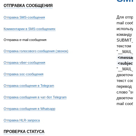
ОТПРАВКА СООБЩЕНИЯ
Для отпра
Отправка SMS-сообщения
mail сооб
используй
Комментарии в SMS-сообщениях
команду
Отправка e-mail сообщения
SUBMIT_S
текстом
Отправка голосового сообщения (звонок)
"__MAIL__
<messag
Отправка viber-сообщения
<subject
"__MAIL__
Отправка soc-сообщения
двоеточие
текст соо
Отправка сообщения в Telegram
перевод с
слово "sub
Отправка сообщения в чат-бот Telegram
двоеточие,
mail сооб
Отправка сообщения в Whatsapp
Отправка HLR-запроса
ПРОВЕРКА СТАТУСА