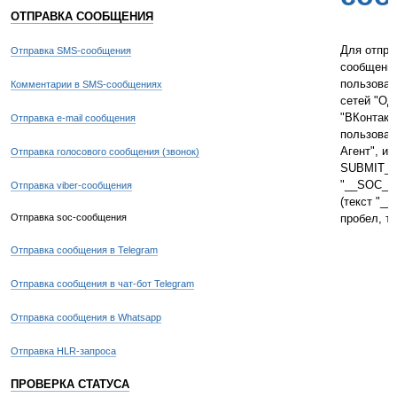
ОТПРАВКА СООБЩЕНИЯ
Для отпра
Отправка SMS-сообщения
сообщения
пользоват
Комментарии в SMS-сообщениях
сетей "Од
"ВКонтакт
Отправка e-mail сообщения
пользоват
Агент", и
Отправка голосового сообщения (звонок)
SUBMIT_S
"__SOC__
Отправка viber-сообщения
(текст "_
Отправка soc-сообщения
пробел, т
Отправка сообщения в Telegram
Отправка сообщения в чат-бот Telegram
Отправка сообщения в Whatsapp
Отправка HLR-запроса
ПРОВЕРКА СТАТУСА