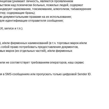
инципам (унижают личность, являются проявлением
ельством над психически больных, пожилых людей, содержат
андируют наркоманию, токсикоманию, алкоголизм, табакокурение
ктер; содержащие брань);
ми документальными правами на их использование;
 для идентификации отправителя сообщения;
 service и т.п.).
, и/или фирменных наименований (в т.ч. торговых марок и/или
а собой право потребовать предоставления документов,
вых марок (их отдельных частей), и/или фирменных
ли не соответствует требованиям операторов, наш сервис
я в SMS-сообщениях или пропускать только цифровой Sender ID.