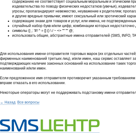
содержанию не соответствует социальным моральным и этическим пр
издевательства по поводу физических недостатков (увечья), издеват
угрозы; пропагандируют невежество, неуважение к родителям; пропаг
и другие вредные привычки; имеют сексуальный или эротический хара
содержащие знаки для товаров и услуг, или имена, не подтвержденны
случайный набор букв и/или цифр, комбинации которых недостаточно
символы {| ,: '#! ^ = [] () \ / ~ <> "" "" @;
использовать общие, абстрактные имена отправителей (SMS, INFO, TAXI,
Для использования имени отправителя торговых марок (их отдельных частей)
фирменных наименований третьих лиц), и/или имен, наш сервис оставляет з
подтверждающих наличие законных оснований на использование таких торго
наименований и/или имен.
Если предложенное имя отправителя противоречит указанным требованиям и
вправе отказать в его использовании.
Некоторые операторы могут не поддерживать подстановку имени отправител
← Назад
Все вопросы