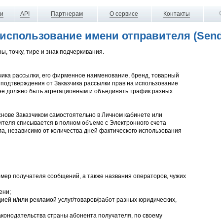
ги
API
Партнерам
О сервисе
Контакты
использование имени отправителя (Send
, точку, тире и знак подчеркивания.
ика рассылки, его фирменное наименование, бренд, товарный
о подтверждения от Заказчика рассылки прав на использование
 не должно быть агрегационным и объединять трафик разных
снове Заказчиком самостоятельно в Личном кабинете или
вителя списывается в полном объеме с Электронного счета
ла, независимо от количества дней фактического использования
омер получателя сообщений, а также названия операторов, чужих
ени;
ей и/или рекламой услуг/товаров/работ разных юридических,
аконодательства страны абонента получателя, по своему