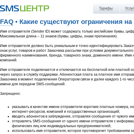
Тарифы
Услу
FAQ
• Какие существуют ограничения на 
Имя отправителя (Sender ID) может содержать только английские буквы, цифры
Максимальная длина – 11 знаков (буквы, цифры, знаки препинания).
Имя отправителя должно быть уникальным и точно идентифицировать Заказч
знак услуг, товаров и работ Заказчика рассылки при условии документальног
фирменного наименования, бренда, товарного знака, доменного имени. Имя
компаний.
Имя отправителя подключается и отключается на бесплатной или платной о
через запрос в службу поддержки. Абонентская плата за платное имя отпра
Заказчика в момент подключения Оператором связи и далее каждого 1-го чис
имени для передачи SMS-сообщений.
Запрещено:
указывать в качестве имени отправителя короткие платные номера, н
интернет-ресурсов, компаний и государственных организаций;
вводить абонентов в заблуждение, отправляя сообщения от чужого им
отправлять SMS-сообщения от одного имени отправителя с информаци
физических лиц или индивидуальных предпринимателей;
использовать имя отправителя, которое противоречит требованиям з