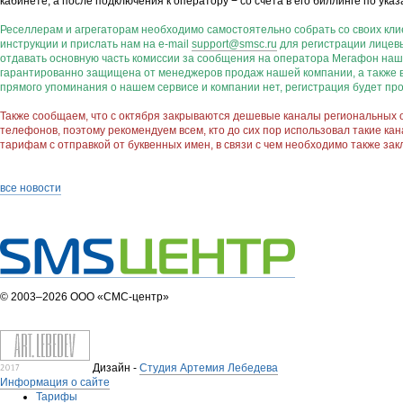
кабинете, а после подключения к оператору − со счета в его биллинге по у
Реселлерам и агрегаторам необходимо самостоятельно собрать со своих кл
инструкции и прислать нам на e-mail
support@smsc.ru
для регистрации лицевы
отдавать основную часть комиссии за сообщения на оператора Мегафон на
гарантированно защищена от менеджеров продаж нашей компании, а также в
прямого упоминания о нашем сервисе и компании нет, регистрация будет пр
Также сообщаем, что с октября закрываются дешевые каналы региональных 
телефонов, поэтому рекомендуем всем, кто до сих пор использовал такие к
тарифам с отправкой от буквенных имен, в связи с чем необходимо также за
все новости
© 2003–2026 ООО «СМС-центр»
Дизайн -
Студия Артемия Лебедева
Информация о сайте
Тарифы