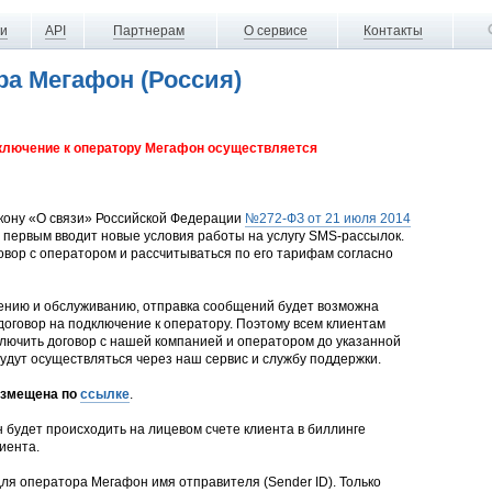
ги
API
Партнерам
О сервисе
Контакты
ра Мегафон (Россия)
дключение к оператору Мегафон осуществляется
акону «О связи» Российской Федерации
№272-ФЗ от 21 июля 2014
первым вводит новые условия работы на услугу SMS-рассылок.
овор с оператором и рассчитываться по его тарифам согласно
чению и обслуживанию, отправка сообщений будет возможна
 договор на подключение к оператору. Поэтому всем клиентам
лючить договор с нашей компанией и оператором до указанной
удут осуществляться через наш сервис и службу поддержки.
азмещена по
ссылке
.
будет происходить на лицевом счете клиента в биллинге
иента.
для оператора Мегафон имя отправителя (Sender ID). Только