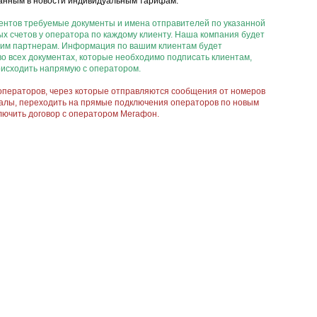
казанным в новости индивидуальным тарифам.
иентов требуемые документы и имена отправителей по указанной
х счетов у оператора по каждому клиенту. Наша компания будет
шим партнерам. Информация по вашим клиентам будет
о всех документах, которые необходимо подписать клиентам,
оисходить напрямую с оператором.
операторов, через которые отправляются сообщения от номеров
аналы, переходить на прямые подключения операторов по новым
ключить договор с оператором Мегафон.