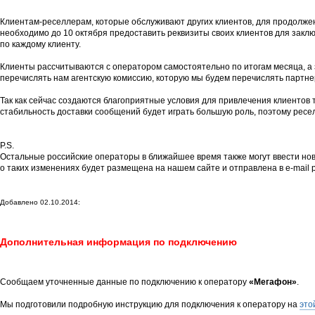
Клиентам-реселлерам, которые обслуживают других клиентов, для продолж
необходимо до 10 октября предоставить реквизиты своих клиентов для закл
по каждому клиенту.
Клиенты рассчитываются с оператором самостоятельно по итогам месяца, 
перечислять нам агентскую комиссию, которую мы будем перечислять партне
Так как сейчас создаются благоприятные условия для привлечения клиентов т
стабильность доставки сообщений будет играть большую роль, поэтому рес
P.S.
Остальные российские операторы в ближайшее время также могут ввести н
о таких изменениях будет размещена на нашем сайте и отправлена в e-mail 
Добавлено 02.10.2014:
Дополнительная информация по подключению
Сообщаем уточненные данные по подключению к оператору
«Мегафон»
.
Мы подготовили подробную инструкцию для подключения к оператору на
это