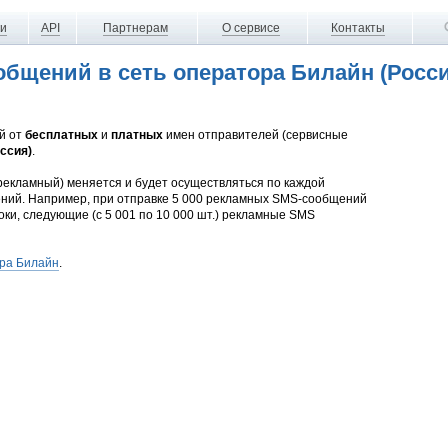
ги
API
Партнерам
О сервисе
Контакты
бщений в сеть оператора Билайн (Росси
й от
бесплатных
и
платных
имен отправителей (сервисные
ссия)
.
рекламный) меняется и будет осуществляться по каждой
ений. Например, при отправке 5 000 рекламных SMS-сообщений
оки, следующие (с 5 001 по 10 000 шт.) рекламные SMS
ра Билайн
.